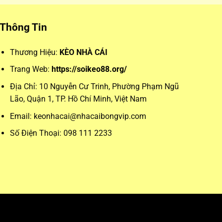
Thông Tin
Thương Hiệu:
KÈO NHÀ CÁI
Trang Web:
https://soikeo88.org/
Địa Chỉ:
10 Nguyễn Cư Trinh, Phường Phạm Ngũ
Lão, Quận 1, TP. Hồ Chí Minh, Việt Nam
Email:
keonhacai@nhacaibongvip.com
Số Điện Thoại: 098 111 2233