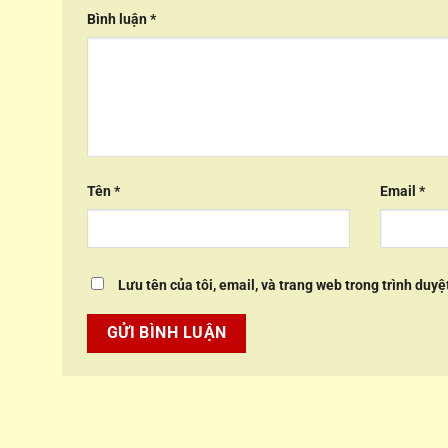
Bình luận
*
Tên
*
Email
*
Lưu tên của tôi, email, và trang web trong trình duyệt