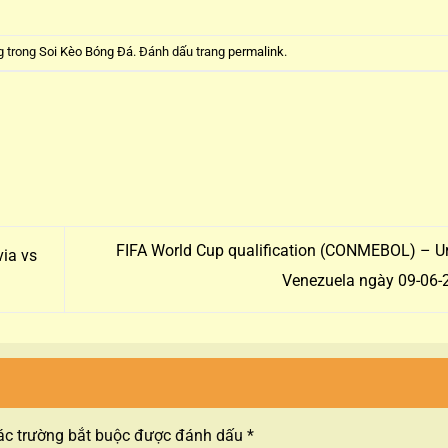
g trong
Soi Kèo Bóng Đá
. Đánh dấu trang
permalink
.
FIFA World Cup qualification (CONMEBOL) – U
ia vs
Venezuela ngày 09-06
ác trường bắt buộc được đánh dấu
*