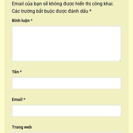
Email của bạn sẽ không được hiển thị công khai.
Các trường bắt buộc được đánh dấu
*
Bình luận
*
Tên
*
Email
*
Trang web