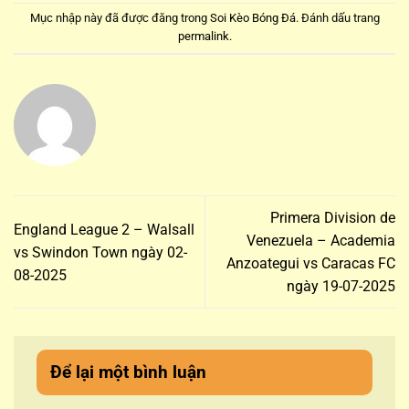
Mục nhập này đã được đăng trong
Soi Kèo Bóng Đá
. Đánh dấu trang
permalink
.
Primera Division de
England League 2 – Walsall
Venezuela – Academia
vs Swindon Town ngày 02-
Anzoategui vs Caracas FC
08-2025
ngày 19-07-2025
Để lại một bình luận