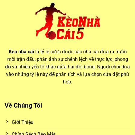
Kèo nhà cái
là tỷ lệ cược được các nhà cái đưa ra trước
mỗi trận đấu, phản ánh sự chênh lệch về thực lực, phong
độ và nhiều yếu tố khác giữa hai đội bóng. Người chơi dựa
vào những tỷ lệ này để phân tích và lựa chọn cửa đặt phù
hợp.
Về Chúng Tôi
Giới Thiệu
Chính Sách Bảo Mật