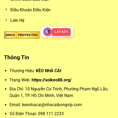
Điều Khoản Điều Kiện
Liên Hệ
S
T
LẤY KEY
Thông Tin
Thương Hiệu:
KÈO NHÀ CÁI
Trang Web:
https://soikeo88.org/
Địa Chỉ:
10 Nguyễn Cư Trinh, Phường Phạm Ngũ Lão,
Quận 1, TP. Hồ Chí Minh, Việt Nam
Email:
keonhacai@nhacaibongvip.com
Số Điện Thoại: 098 111 2233