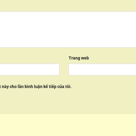
Trang web
 này cho lần bình luận kế tiếp của tôi.