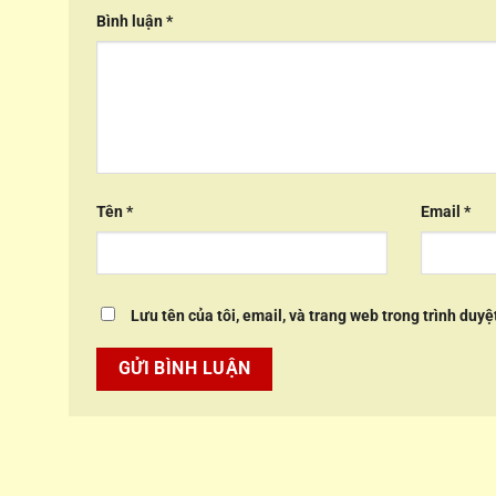
Bình luận
*
Tên
*
Email
*
Lưu tên của tôi, email, và trang web trong trình duyệt