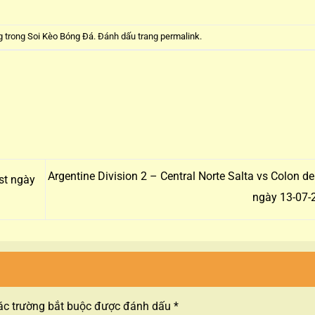
g trong
Soi Kèo Bóng Đá
. Đánh dấu trang
permalink
.
Argentine Division 2 – Central Norte Salta vs Colon d
st ngày
ngày 13-07
ác trường bắt buộc được đánh dấu
*