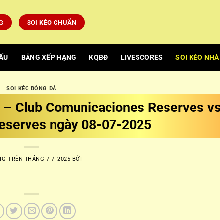
×
G
SOI KÈO CHUẨN
ĐẤU
BẢNG XẾP HẠNG
KQBĐ
LIVESCORES
SOI KÈO NHÀ
SOI KÈO BÓNG ĐÁ
 – Club Comunicaciones Reserves v
eserves ngày 08-07-2025
NG TRÊN
THÁNG 7 7, 2025
BỞI