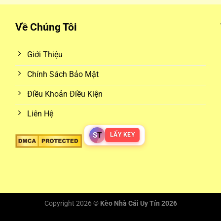
Về Chúng Tôi
Giới Thiệu
Chính Sách Bảo Mật
Điều Khoản Điều Kiện
Liên Hệ
S
T
LẤY KEY
Copyright 2026 ©
Kèo Nhà Cái Uy Tín 2026
₪