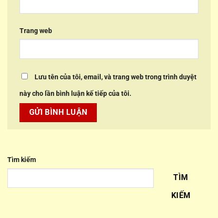
Trang web
Lưu tên của tôi, email, và trang web trong trình duyệt
này cho lần bình luận kế tiếp của tôi.
Tìm kiếm
TÌM
KIẾM