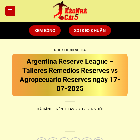
Chuyển
đến
×
nội
dung
XEM BÓNG
SOI KÈO CHUẨN
SOI KÈO BÓNG ĐÁ
Argentina Reserve League –
Talleres Remedios Reserves vs
Agropecuario Reserves ngày 17-
07-2025
ĐÃ ĐĂNG TRÊN
THÁNG 7 17, 2025
BỞI