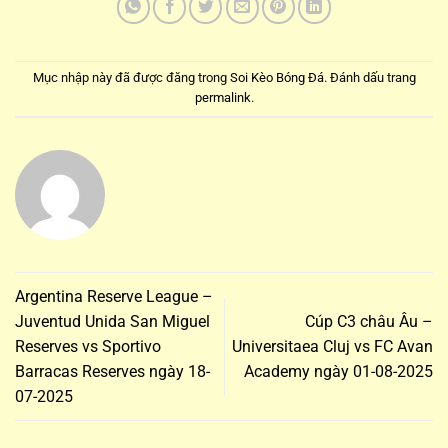
Mục nhập này đã được đăng trong
Soi Kèo Bóng Đá
. Đánh dấu trang
permalink
.
Argentina Reserve League –
Juventud Unida San Miguel
Cúp C3 châu Âu –
Reserves vs Sportivo
Universitaea Cluj vs FC Avan
Barracas Reserves ngày 18-
Academy ngày 01-08-2025
07-2025