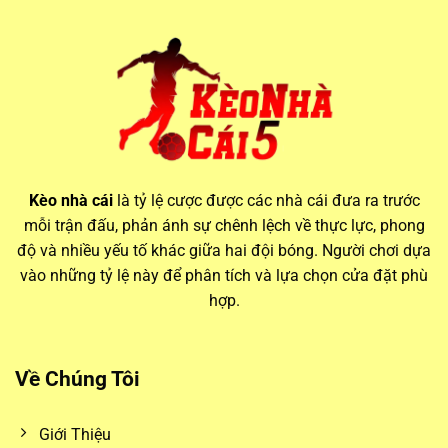
Kèo nhà cái
là tỷ lệ cược được các nhà cái đưa ra trước
mỗi trận đấu, phản ánh sự chênh lệch về thực lực, phong
độ và nhiều yếu tố khác giữa hai đội bóng. Người chơi dựa
vào những tỷ lệ này để phân tích và lựa chọn cửa đặt phù
hợp.
Về Chúng Tôi
Giới Thiệu