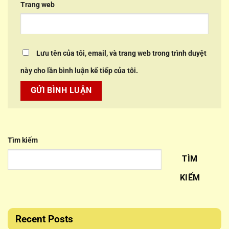
Trang web
Lưu tên của tôi, email, và trang web trong trình duyệt
này cho lần bình luận kế tiếp của tôi.
Tìm kiếm
TÌM
KIẾM
Recent Posts