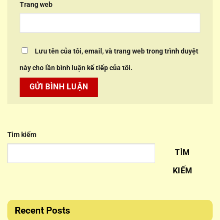
Trang web
Lưu tên của tôi, email, và trang web trong trình duyệt
này cho lần bình luận kế tiếp của tôi.
Tìm kiếm
TÌM
KIẾM
Recent Posts