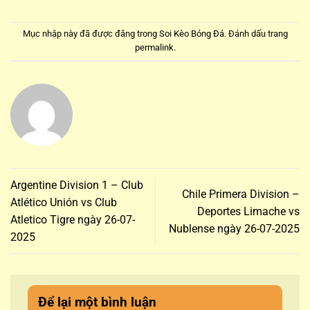
Mục nhập này đã được đăng trong
Soi Kèo Bóng Đá
. Đánh dấu trang
permalink
.
Argentine Division 1 – Club
Chile Primera Division –
Atlético Unión vs Club
Deportes Limache vs
Atletico Tigre ngày 26-07-
Nublense ngày 26-07-2025
2025
Để lại một bình luận