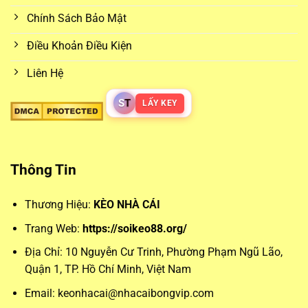
Chính Sách Bảo Mật
Điều Khoản Điều Kiện
Liên Hệ
S
T
LẤY KEY
Thông Tin
Thương Hiệu:
KÈO NHÀ CÁI
Trang Web:
https://soikeo88.org/
Địa Chỉ:
10 Nguyễn Cư Trinh, Phường Phạm Ngũ Lão,
Quận 1, TP. Hồ Chí Minh, Việt Nam
Email:
keonhacai@nhacaibongvip.com