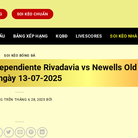
×
G
SOI KÈO CHUẨN
ĐẤU
BẢNG XẾP HẠNG
KQBĐ
LIVESCORES
SOI KÈO NHÀ
SOI KÈO BÓNG ĐÁ
dependiente Rivadavia vs Newells Old
ngày 13-07-2025
NG TRÊN
THÁNG 6 28, 2025
BỞI