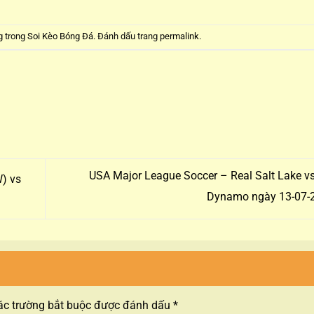
g trong
Soi Kèo Bóng Đá
. Đánh dấu trang
permalink
.
USA Major League Soccer – Real Salt Lake v
W) vs
Dynamo ngày 13-07-
ác trường bắt buộc được đánh dấu
*