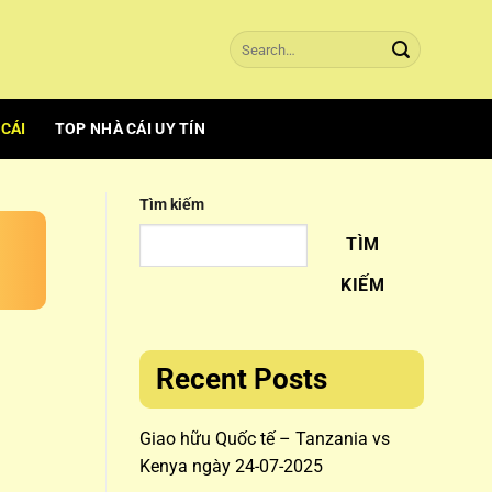
 CÁI
TOP NHÀ CÁI UY TÍN
Tìm kiếm
TÌM
KIẾM
Recent Posts
Giao hữu Quốc tế – Tanzania vs
Kenya ngày 24-07-2025