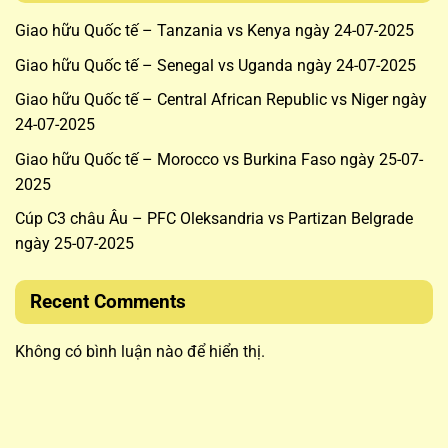
Giao hữu Quốc tế – Tanzania vs Kenya ngày 24-07-2025
Giao hữu Quốc tế – Senegal vs Uganda ngày 24-07-2025
Giao hữu Quốc tế – Central African Republic vs Niger ngày
24-07-2025
Giao hữu Quốc tế – Morocco vs Burkina Faso ngày 25-07-
2025
Cúp C3 châu Âu – PFC Oleksandria vs Partizan Belgrade
ngày 25-07-2025
Recent Comments
Không có bình luận nào để hiển thị.