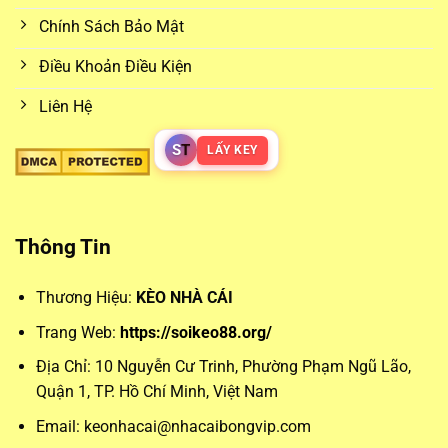
Chính Sách Bảo Mật
Điều Khoản Điều Kiện
Liên Hệ
S
T
LẤY KEY
Thông Tin
Thương Hiệu:
KÈO NHÀ CÁI
Trang Web:
https://soikeo88.org/
Địa Chỉ:
10 Nguyễn Cư Trinh, Phường Phạm Ngũ Lão,
Quận 1, TP. Hồ Chí Minh, Việt Nam
Email:
keonhacai@nhacaibongvip.com