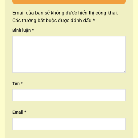
Email của bạn sẽ không được hiển thị công khai.
Các trường bắt buộc được đánh dấu
*
Bình luận
*
Tên
*
Email
*