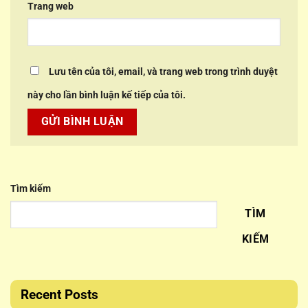
Trang web
Lưu tên của tôi, email, và trang web trong trình duyệt
này cho lần bình luận kế tiếp của tôi.
Tìm kiếm
TÌM
KIẾM
Recent Posts