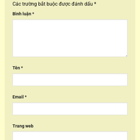
Các trường bắt buộc được đánh dấu
*
Bình luận
*
Tên
*
Email
*
Trang web