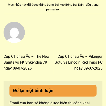
Mục nhập này đã được đăng trong
Soi Kèo Bóng Đá
. Đánh dấu trang
permalink
.
Cúp C1 châu Âu – The New
Cúp C1 châu Âu – Vikingur
Saints vs FK Shkendija 79
Gotu vs Lincoln Red Imps FC
ngày 09-07-2025
ngày 09-07-2025
Để lại một bình luận
Email của bạn sẽ không được hiển thị công khai.