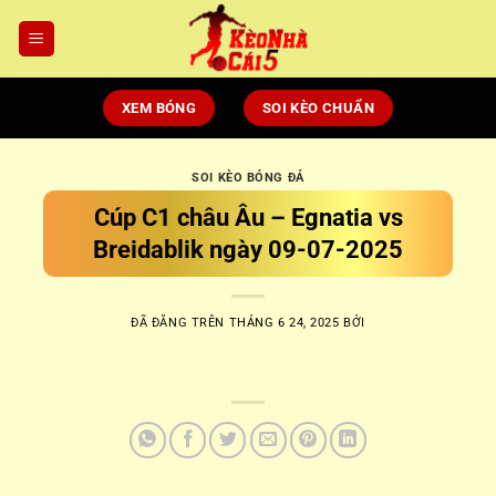
Chuyển
đến
×
nội
dung
XEM BÓNG
SOI KÈO CHUẨN
SOI KÈO BÓNG ĐÁ
Cúp C1 châu Âu – Egnatia vs
Breidablik ngày 09-07-2025
ĐÃ ĐĂNG TRÊN
THÁNG 6 24, 2025
BỞI