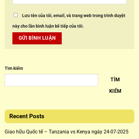
Lưu tên của tôi, email, và trang web trong trình duyệt
này cho lần bình luận kế tiếp của tôi.
Tìm kiếm
TÌM
KIẾM
Recent Posts
Giao hữu Quốc tế – Tanzania vs Kenya ngày 24-07-2025