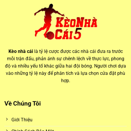
Kèo nhà cái
là tỷ lệ cược được các nhà cái đưa ra trước
mỗi trận đấu, phản ánh sự chênh lệch về thực lực, phong
độ và nhiều yếu tố khác giữa hai đội bóng. Người chơi dựa
vào những tỷ lệ này để phân tích và lựa chọn cửa đặt phù
hợp.
Về Chúng Tôi
Giới Thiệu