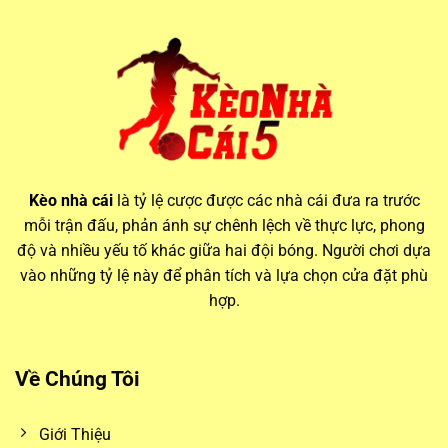
Kèo nhà cái
là tỷ lệ cược được các nhà cái đưa ra trước
mỗi trận đấu, phản ánh sự chênh lệch về thực lực, phong
độ và nhiều yếu tố khác giữa hai đội bóng. Người chơi dựa
vào những tỷ lệ này để phân tích và lựa chọn cửa đặt phù
hợp.
Về Chúng Tôi
Giới Thiệu