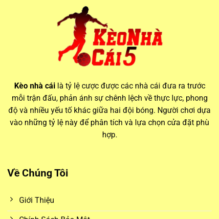
Kèo nhà cái
là tỷ lệ cược được các nhà cái đưa ra trước
mỗi trận đấu, phản ánh sự chênh lệch về thực lực, phong
độ và nhiều yếu tố khác giữa hai đội bóng. Người chơi dựa
vào những tỷ lệ này để phân tích và lựa chọn cửa đặt phù
hợp.
Về Chúng Tôi
Giới Thiệu