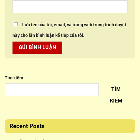
Lưu tên của tôi, email, và trang web trong trình duyệt
này cho lần bình luận kế tiếp của tôi.
Tìm kiếm
TÌM
KIẾM
Recent Posts