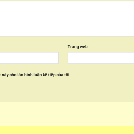
Trang web
 này cho lần bình luận kế tiếp của tôi.