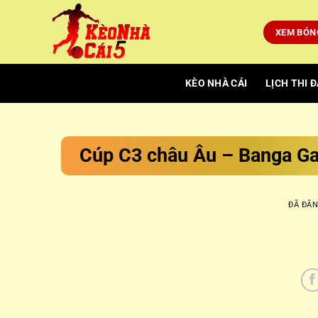
Chuyển
đến
XEM BÓN
nội
dung
KÈO NHÀ CÁI
LỊCH THI 
Cúp C3 châu Âu – Banga Ga
ĐÃ ĐĂ