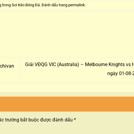
g trong
Soi Kèo Bóng Đá
. Đánh dấu trang
permalink
.
Giải VĐQG VIC (Australia) – Melbourne Knights vs 
hchivan
ngày 01-08
ác trường bắt buộc được đánh dấu
*