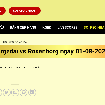
×
G
SOI KÈO CHUẨN
ĐẤU
BẢNG XẾP HẠNG
KQBĐ
LIVESCORES
SOI KÈO NHÀ
SOI KÈO BÓNG ĐÁ
rgzdai vs Rosenborg ngày 01-08-20
NG TRÊN
THÁNG 7 17, 2025
BỞI