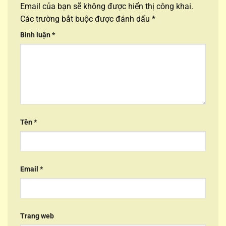
Email của bạn sẽ không được hiển thị công khai.
Các trường bắt buộc được đánh dấu
*
Bình luận
*
Tên
*
Email
*
Trang web