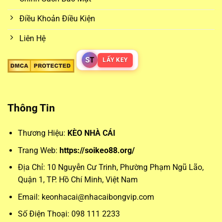
Điều Khoản Điều Kiện
Liên Hệ
S
T
LẤY KEY
Thông Tin
Thương Hiệu:
KÈO NHÀ CÁI
Trang Web:
https://soikeo88.org/
Địa Chỉ:
10 Nguyễn Cư Trinh, Phường Phạm Ngũ Lão,
Quận 1, TP. Hồ Chí Minh, Việt Nam
Email:
keonhacai@nhacaibongvip.com
Số Điện Thoại: 098 111 2233