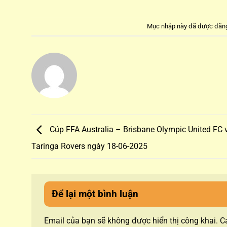
Mục nhập này đã được đăn
Cúp FFA Australia – Brisbane Olympic United FC 
Taringa Rovers ngày 18-06-2025
Để lại một bình luận
Email của bạn sẽ không được hiển thị công khai.
C