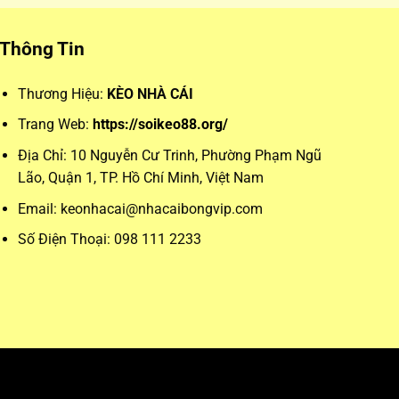
Thông Tin
Thương Hiệu:
KÈO NHÀ CÁI
Trang Web:
https://soikeo88.org/
Địa Chỉ:
10 Nguyễn Cư Trinh, Phường Phạm Ngũ
Lão, Quận 1, TP. Hồ Chí Minh, Việt Nam
Email:
keonhacai@nhacaibongvip.com
Số Điện Thoại: 098 111 2233