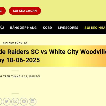
×
G
SOI KÈO CHUẨN
ĐẤU
BẢNG XẾP HẠNG
KQBĐ
LIVESCORES
SOI KÈO NHÀ
SOI KÈO BÓNG ĐÁ
de Raiders SC vs White City Woodvill
ày 18-06-2025
NG TRÊN
THÁNG 6 13, 2025
BỞI