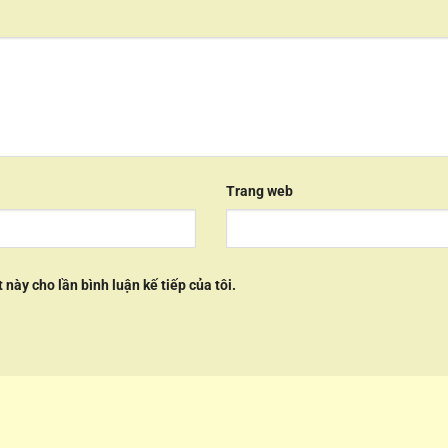
Trang web
 này cho lần bình luận kế tiếp của tôi.