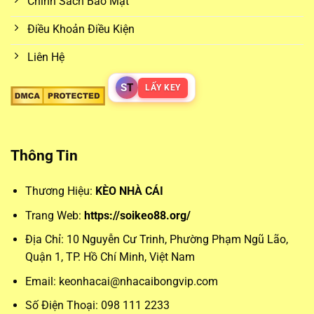
Chính Sách Bảo Mật
Điều Khoản Điều Kiện
Liên Hệ
S
T
LẤY KEY
Thông Tin
Thương Hiệu:
KÈO NHÀ CÁI
Trang Web:
https://soikeo88.org/
Địa Chỉ:
10 Nguyễn Cư Trinh, Phường Phạm Ngũ Lão,
Quận 1, TP. Hồ Chí Minh, Việt Nam
Email:
keonhacai@nhacaibongvip.com
Số Điện Thoại: 098 111 2233