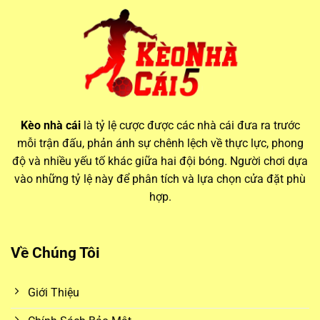
Kèo nhà cái
là tỷ lệ cược được các nhà cái đưa ra trước
mỗi trận đấu, phản ánh sự chênh lệch về thực lực, phong
độ và nhiều yếu tố khác giữa hai đội bóng. Người chơi dựa
vào những tỷ lệ này để phân tích và lựa chọn cửa đặt phù
hợp.
Về Chúng Tôi
Giới Thiệu