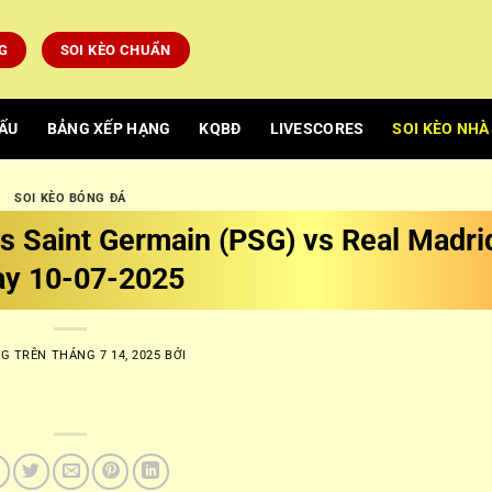
×
G
SOI KÈO CHUẨN
ĐẤU
BẢNG XẾP HẠNG
KQBĐ
LIVESCORES
SOI KÈO NHÀ
SOI KÈO BÓNG ĐÁ
is Saint Germain (PSG) vs Real Madri
ày 10-07-2025
NG TRÊN
THÁNG 7 14, 2025
BỞI