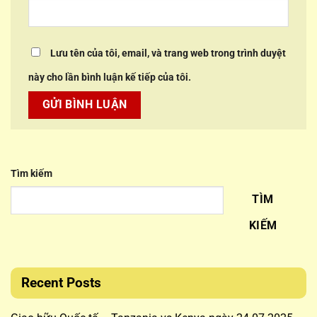
Lưu tên của tôi, email, và trang web trong trình duyệt
này cho lần bình luận kế tiếp của tôi.
Tìm kiếm
TÌM
KIẾM
Recent Posts