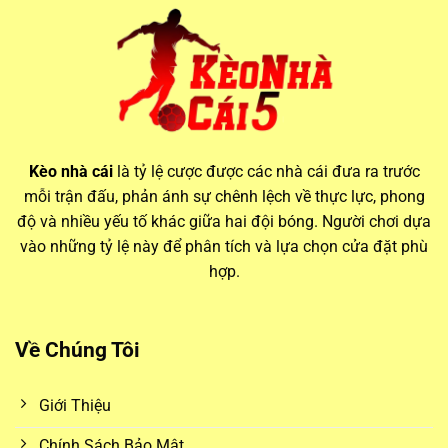
Kèo nhà cái
là tỷ lệ cược được các nhà cái đưa ra trước
mỗi trận đấu, phản ánh sự chênh lệch về thực lực, phong
độ và nhiều yếu tố khác giữa hai đội bóng. Người chơi dựa
vào những tỷ lệ này để phân tích và lựa chọn cửa đặt phù
hợp.
Về Chúng Tôi
Giới Thiệu
Chính Sách Bảo Mật