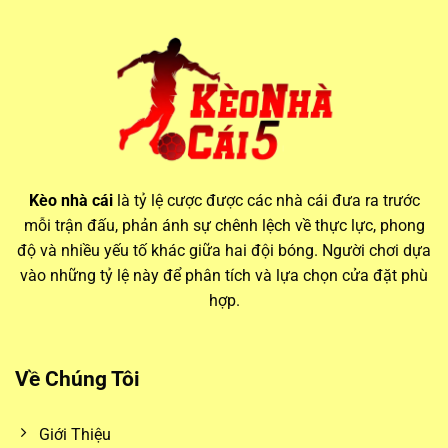
Kèo nhà cái
là tỷ lệ cược được các nhà cái đưa ra trước
mỗi trận đấu, phản ánh sự chênh lệch về thực lực, phong
độ và nhiều yếu tố khác giữa hai đội bóng. Người chơi dựa
vào những tỷ lệ này để phân tích và lựa chọn cửa đặt phù
hợp.
Về Chúng Tôi
Giới Thiệu