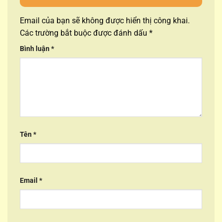
Email của bạn sẽ không được hiển thị công khai.
Các trường bắt buộc được đánh dấu
*
Bình luận
*
Tên
*
Email
*