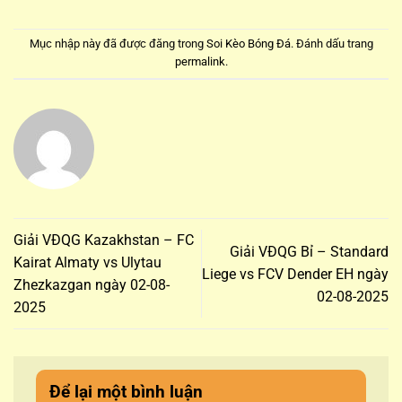
Mục nhập này đã được đăng trong
Soi Kèo Bóng Đá
. Đánh dấu trang
permalink
.
Giải VĐQG Kazakhstan – FC
Giải VĐQG Bỉ – Standard
Kairat Almaty vs Ulytau
Liege vs FCV Dender EH ngày
Zhezkazgan ngày 02-08-
02-08-2025
2025
Để lại một bình luận