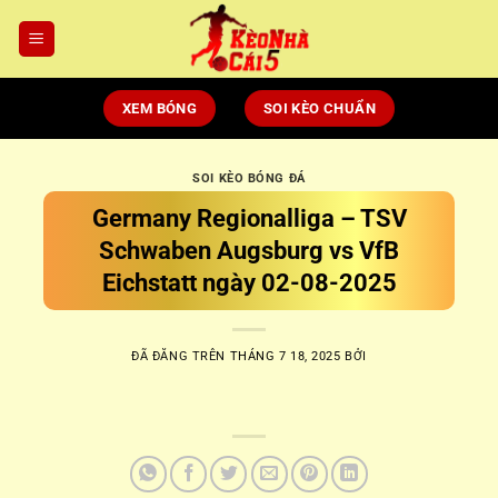
Chuyển
đến
×
nội
dung
XEM BÓNG
SOI KÈO CHUẨN
SOI KÈO BÓNG ĐÁ
Germany Regionalliga – TSV
Schwaben Augsburg vs VfB
Eichstatt ngày 02-08-2025
ĐÃ ĐĂNG TRÊN
THÁNG 7 18, 2025
BỞI