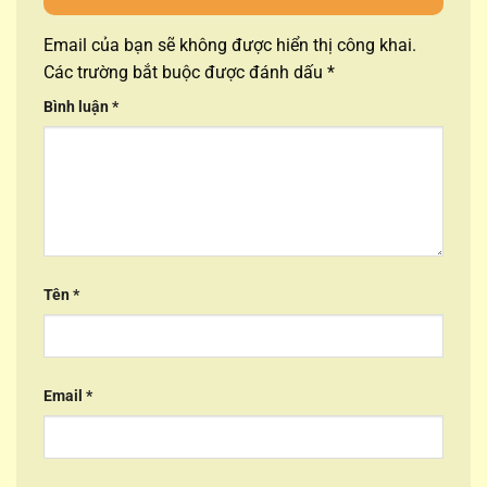
Email của bạn sẽ không được hiển thị công khai.
Các trường bắt buộc được đánh dấu
*
Bình luận
*
Tên
*
Email
*