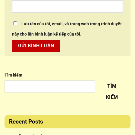
Lưu tên của tôi, email, và trang web trong trình duyệt
này cho lần bình luận kế tiếp của tôi.
Tìm kiếm
TÌM
KIẾM
Recent Posts