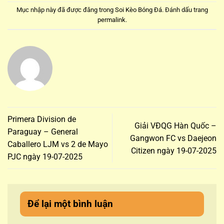
Mục nhập này đã được đăng trong
Soi Kèo Bóng Đá
. Đánh dấu trang
permalink
.
Primera Division de
Giải VĐQG Hàn Quốc –
Paraguay – General
Gangwon FC vs Daejeon
Caballero LJM vs 2 de Mayo
Citizen ngày 19-07-2025
PJC ngày 19-07-2025
Để lại một bình luận