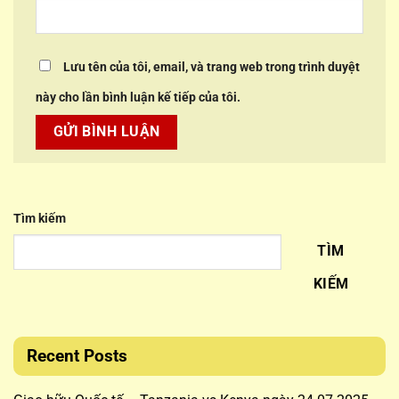
Lưu tên của tôi, email, và trang web trong trình duyệt
này cho lần bình luận kế tiếp của tôi.
Tìm kiếm
TÌM
KIẾM
Recent Posts