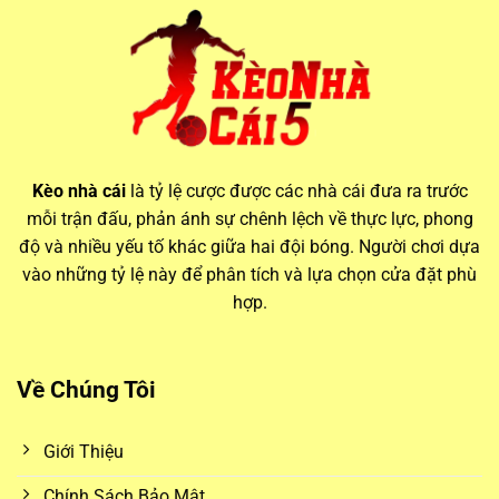
Kèo nhà cái
là tỷ lệ cược được các nhà cái đưa ra trước
mỗi trận đấu, phản ánh sự chênh lệch về thực lực, phong
độ và nhiều yếu tố khác giữa hai đội bóng. Người chơi dựa
vào những tỷ lệ này để phân tích và lựa chọn cửa đặt phù
hợp.
Về Chúng Tôi
Giới Thiệu
Chính Sách Bảo Mật