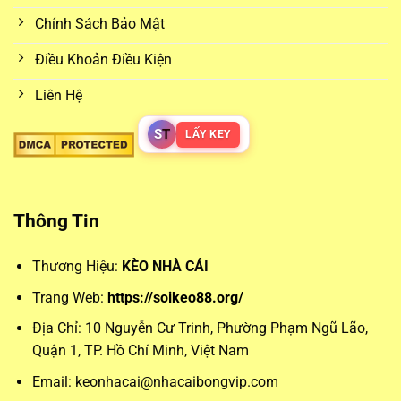
Chính Sách Bảo Mật
Điều Khoản Điều Kiện
Liên Hệ
S
T
LẤY KEY
Thông Tin
Thương Hiệu:
KÈO NHÀ CÁI
Trang Web:
https://soikeo88.org/
Địa Chỉ:
10 Nguyễn Cư Trinh, Phường Phạm Ngũ Lão,
Quận 1, TP. Hồ Chí Minh, Việt Nam
Email:
keonhacai@nhacaibongvip.com