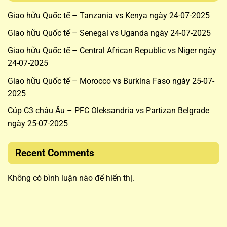
Giao hữu Quốc tế – Tanzania vs Kenya ngày 24-07-2025
Giao hữu Quốc tế – Senegal vs Uganda ngày 24-07-2025
Giao hữu Quốc tế – Central African Republic vs Niger ngày
24-07-2025
Giao hữu Quốc tế – Morocco vs Burkina Faso ngày 25-07-
2025
Cúp C3 châu Âu – PFC Oleksandria vs Partizan Belgrade
ngày 25-07-2025
Recent Comments
Không có bình luận nào để hiển thị.