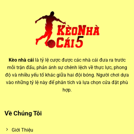
Kèo nhà cái
là tỷ lệ cược được các nhà cái đưa ra trước
mỗi trận đấu, phản ánh sự chênh lệch về thực lực, phong
độ và nhiều yếu tố khác giữa hai đội bóng. Người chơi dựa
vào những tỷ lệ này để phân tích và lựa chọn cửa đặt phù
hợp.
Về Chúng Tôi
Giới Thiệu