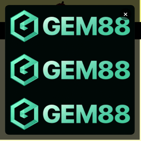
Chuyển
đến
×
nội
dung
XEM BÓNG
SOI KÈO CHUẨN
SOI KÈO BÓNG ĐÁ
Giải VĐQG Hàn Quốc – FC Anyang
vs Daegu FC ngày 23-07-2025
ĐÃ ĐĂNG TRÊN
THÁNG 7 8, 2025
BỞI