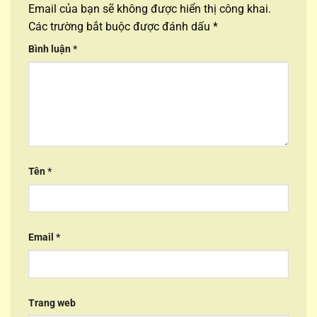
Email của bạn sẽ không được hiển thị công khai.
Các trường bắt buộc được đánh dấu
*
Bình luận
*
Tên
*
Email
*
Trang web