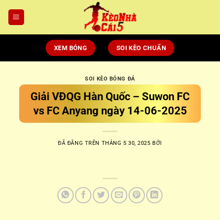
Chuyển
đến
×
nội
dung
XEM BÓNG
SOI KÈO CHUẨN
SOI KÈO BÓNG ĐÁ
Giải VĐQG Hàn Quốc – Suwon FC
vs FC Anyang ngày 14-06-2025
ĐÃ ĐĂNG TRÊN
THÁNG 5 30, 2025
BỞI