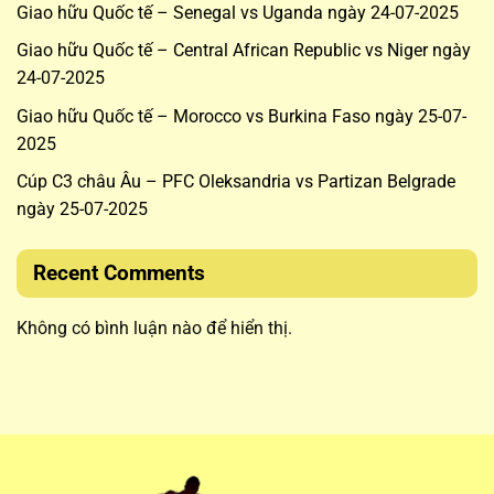
Giao hữu Quốc tế – Senegal vs Uganda ngày 24-07-2025
Giao hữu Quốc tế – Central African Republic vs Niger ngày
24-07-2025
Giao hữu Quốc tế – Morocco vs Burkina Faso ngày 25-07-
2025
Cúp C3 châu Âu – PFC Oleksandria vs Partizan Belgrade
ngày 25-07-2025
Recent Comments
Không có bình luận nào để hiển thị.