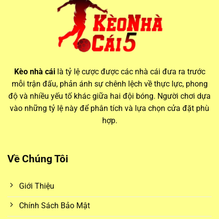
Kèo nhà cái
là tỷ lệ cược được các nhà cái đưa ra trước
mỗi trận đấu, phản ánh sự chênh lệch về thực lực, phong
độ và nhiều yếu tố khác giữa hai đội bóng. Người chơi dựa
vào những tỷ lệ này để phân tích và lựa chọn cửa đặt phù
hợp.
Về Chúng Tôi
Giới Thiệu
Chính Sách Bảo Mật