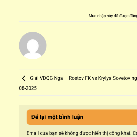
Mục nhập này đã được đăn
Giải VĐQG Nga – Rostov FK vs Krylya Sovetov ng
08-2025
Để lại một bình luận
Email của bạn sẽ không được hiển thị công khai.
C