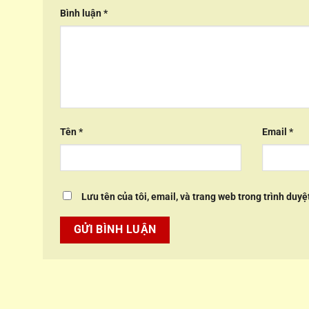
Bình luận
*
Tên
*
Email
*
Lưu tên của tôi, email, và trang web trong trình duyệt