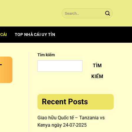
 CÁI
TOP NHÀ CÁI UY TÍN
Tìm kiếm
-
TÌM
KIẾM
Recent Posts
Giao hữu Quốc tế – Tanzania vs
Kenya ngày 24-07-2025