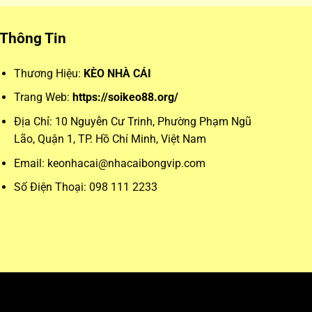
Thông Tin
Thương Hiệu:
KÈO NHÀ CÁI
Trang Web:
https://soikeo88.org/
Địa Chỉ:
10 Nguyễn Cư Trinh, Phường Phạm Ngũ
Lão, Quận 1, TP. Hồ Chí Minh, Việt Nam
Email:
keonhacai@nhacaibongvip.com
Số Điện Thoại: 098 111 2233