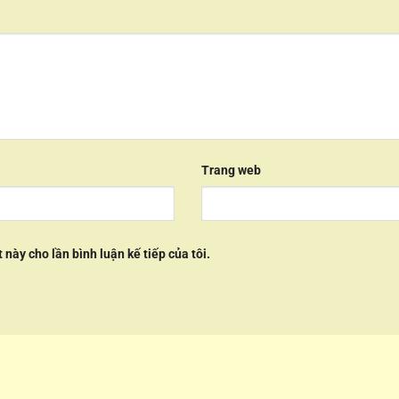
Trang web
 này cho lần bình luận kế tiếp của tôi.