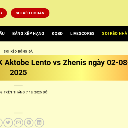
×
G
SOI KÈO CHUẨN
ĐẤU
BẢNG XẾP HẠNG
KQBĐ
LIVESCORES
SOI KÈO NHÀ
SOI KÈO BÓNG ĐÁ
 Aktobe Lento vs Zhenis ngày 02-08
2025
NG TRÊN
THÁNG 7 18, 2025
BỞI