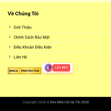
Về Chúng Tôi
Giới Thiệu
Chính Sách Bảo Mật
Điều Khoản Điều Kiện
Liên Hệ
S
T
LẤY KEY
Copyright 2026 ©
Kèo Nhà Cái Uy Tín 2026
₪