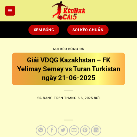
Chuyển
đến
×
nội
dung
XEM BÓNG
SOI KÈO CHUẨN
SOI KÈO BÓNG ĐÁ
Giải VĐQG Kazakhstan – FK
Yelimay Semey vs Turan Turkistan
ngày 21-06-2025
ĐÃ ĐĂNG TRÊN
THÁNG 6 6, 2025
BỞI