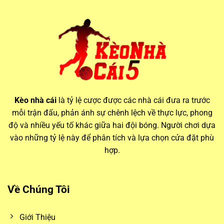
Kèo nhà cái
là tỷ lệ cược được các nhà cái đưa ra trước
mỗi trận đấu, phản ánh sự chênh lệch về thực lực, phong
độ và nhiều yếu tố khác giữa hai đội bóng. Người chơi dựa
vào những tỷ lệ này để phân tích và lựa chọn cửa đặt phù
hợp.
Về Chúng Tôi
Giới Thiệu