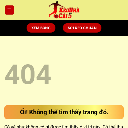
Chuyển
đến
nội
dung
XEM BÓNG
SOI KÈO CHUẨN
404
Ối! Không thể tìm thấy trang đó.
Có vẻ như không có gì được tìm thấy ở vị trí này. Có thể thử