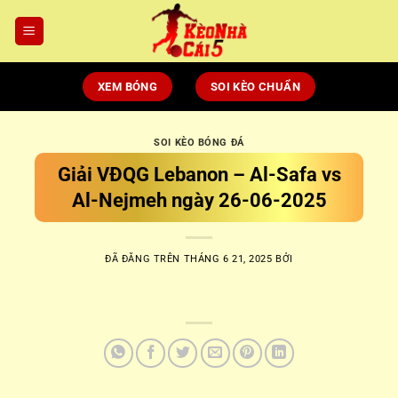
Chuyển
đến
×
nội
dung
XEM BÓNG
SOI KÈO CHUẨN
SOI KÈO BÓNG ĐÁ
Giải VĐQG Lebanon – Al-Safa vs
Al-Nejmeh ngày 26-06-2025
ĐÃ ĐĂNG TRÊN
THÁNG 6 21, 2025
BỞI