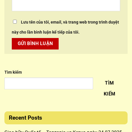
Lưu tên của tôi, email, và trang web trong trình duyệt
này cho lần bình luận kế tiếp của tôi.
Tìm kiếm
TÌM
KIẾM
Recent Posts