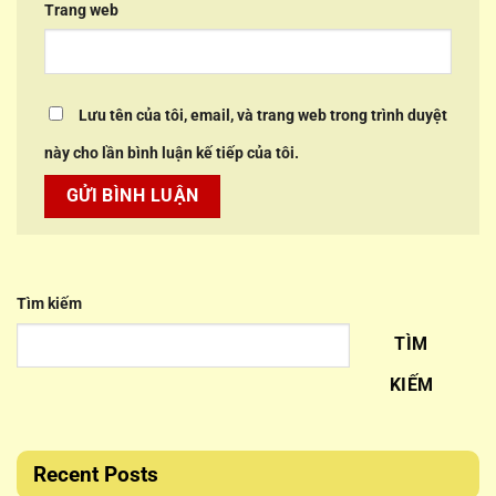
Trang web
Lưu tên của tôi, email, và trang web trong trình duyệt
này cho lần bình luận kế tiếp của tôi.
Tìm kiếm
TÌM
KIẾM
Recent Posts