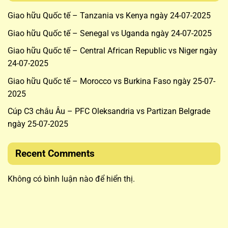
Giao hữu Quốc tế – Tanzania vs Kenya ngày 24-07-2025
Giao hữu Quốc tế – Senegal vs Uganda ngày 24-07-2025
Giao hữu Quốc tế – Central African Republic vs Niger ngày
24-07-2025
Giao hữu Quốc tế – Morocco vs Burkina Faso ngày 25-07-
2025
Cúp C3 châu Âu – PFC Oleksandria vs Partizan Belgrade
ngày 25-07-2025
Recent Comments
Không có bình luận nào để hiển thị.