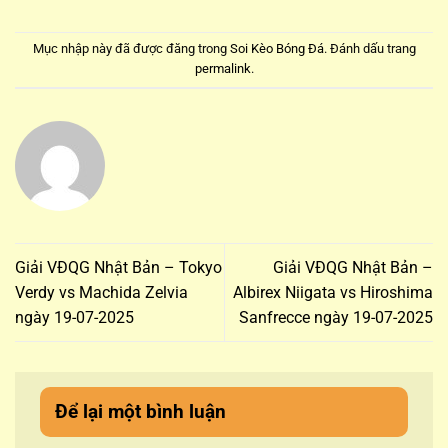
Mục nhập này đã được đăng trong
Soi Kèo Bóng Đá
. Đánh dấu trang
permalink
.
Giải VĐQG Nhật Bản – Tokyo
Giải VĐQG Nhật Bản –
Verdy vs Machida Zelvia
Albirex Niigata vs Hiroshima
ngày 19-07-2025
Sanfrecce ngày 19-07-2025
Để lại một bình luận