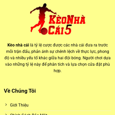
Kèo nhà cái
là tỷ lệ cược được các nhà cái đưa ra trước
mỗi trận đấu, phản ánh sự chênh lệch về thực lực, phong
độ và nhiều yếu tố khác giữa hai đội bóng. Người chơi dựa
vào những tỷ lệ này để phân tích và lựa chọn cửa đặt phù
hợp.
Về Chúng Tôi
Giới Thiệu