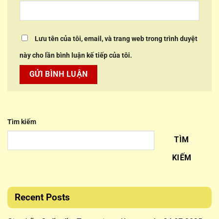
Lưu tên của tôi, email, và trang web trong trình duyệt
này cho lần bình luận kế tiếp của tôi.
Tìm kiếm
TÌM
KIẾM
Recent Posts