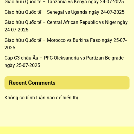
Giao hữu Quốc tế – Tanzania vs Kenya ngày 24-07-2025
Giao hữu Quốc tế – Senegal vs Uganda ngày 24-07-2025
Giao hữu Quốc tế – Central African Republic vs Niger ngày
24-07-2025
Giao hữu Quốc tế – Morocco vs Burkina Faso ngày 25-07-
2025
Cúp C3 châu Âu – PFC Oleksandria vs Partizan Belgrade
ngày 25-07-2025
Recent Comments
Không có bình luận nào để hiển thị.