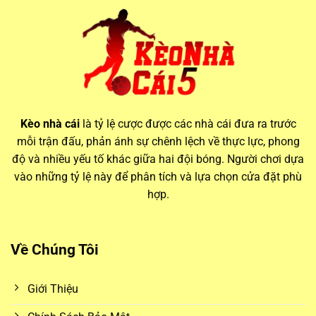
Kèo nhà cái
là tỷ lệ cược được các nhà cái đưa ra trước
mỗi trận đấu, phản ánh sự chênh lệch về thực lực, phong
độ và nhiều yếu tố khác giữa hai đội bóng. Người chơi dựa
vào những tỷ lệ này để phân tích và lựa chọn cửa đặt phù
hợp.
Về Chúng Tôi
Giới Thiệu