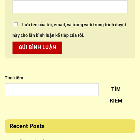
Lưu tên của tôi, email, và trang web trong trình duyệt
này cho lần bình luận kế tiếp của tôi.
Tìm kiếm
TÌM
KIẾM
Recent Posts