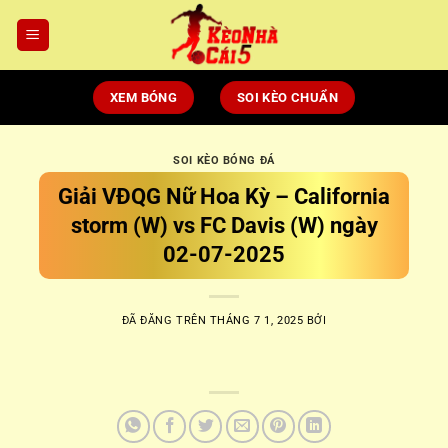
Chuyển
đến
×
nội
dung
XEM BÓNG
SOI KÈO CHUẨN
SOI KÈO BÓNG ĐÁ
Giải VĐQG Nữ Hoa Kỳ – California
storm (W) vs FC Davis (W) ngày
02-07-2025
ĐÃ ĐĂNG TRÊN
THÁNG 7 1, 2025
BỞI