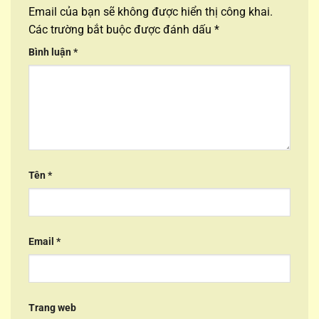
Email của bạn sẽ không được hiển thị công khai.
Các trường bắt buộc được đánh dấu
*
Bình luận
*
Tên
*
Email
*
Trang web