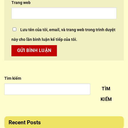
Trang web
Lưu tên của tôi, email, và trang web trong trình duyệt
này cho lần bình luận kế tiếp của tôi.
Tìm kiếm
TÌM
KIẾM
Recent Posts