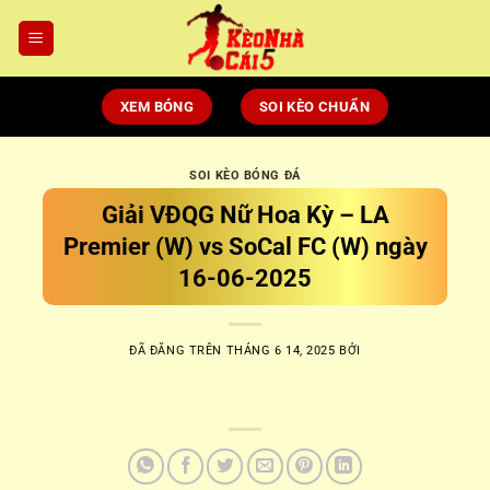
Chuyển
đến
×
nội
dung
XEM BÓNG
SOI KÈO CHUẨN
SOI KÈO BÓNG ĐÁ
Giải VĐQG Nữ Hoa Kỳ – LA
Premier (W) vs SoCal FC (W) ngày
16-06-2025
ĐÃ ĐĂNG TRÊN
THÁNG 6 14, 2025
BỞI