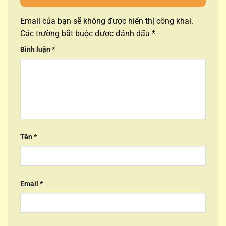
Email của bạn sẽ không được hiển thị công khai.
Các trường bắt buộc được đánh dấu
*
Bình luận
*
Tên
*
Email
*