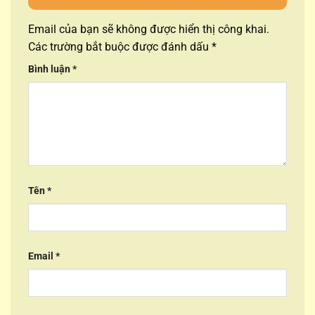
Email của bạn sẽ không được hiển thị công khai.
Các trường bắt buộc được đánh dấu
*
Bình luận
*
Tên
*
Email
*