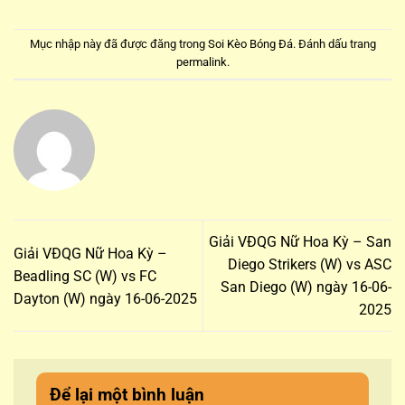
Mục nhập này đã được đăng trong
Soi Kèo Bóng Đá
. Đánh dấu trang
permalink
.
Giải VĐQG Nữ Hoa Kỳ – San
Giải VĐQG Nữ Hoa Kỳ –
Diego Strikers (W) vs ASC
Beadling SC (W) vs FC
San Diego (W) ngày 16-06-
Dayton (W) ngày 16-06-2025
2025
Để lại một bình luận