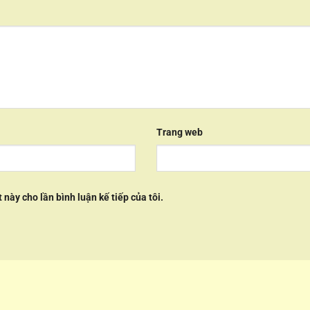
Trang web
 này cho lần bình luận kế tiếp của tôi.