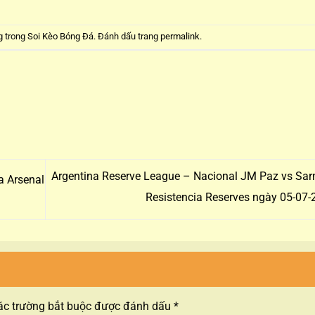
g trong
Soi Kèo Bóng Đá
. Đánh dấu trang
permalink
.
Argentina Reserve League – Nacional JM Paz vs Sar
a Arsenal
Resistencia Reserves ngày 05-07
ác trường bắt buộc được đánh dấu
*