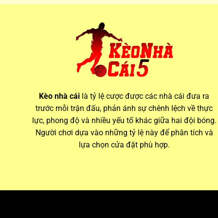
Kèo nhà cái
là tỷ lệ cược được các nhà cái đưa ra
trước mỗi trận đấu, phản ánh sự chênh lệch về thực
lực, phong độ và nhiều yếu tố khác giữa hai đội bóng.
Người chơi dựa vào những tỷ lệ này để phân tích và
lựa chọn cửa đặt phù hợp.