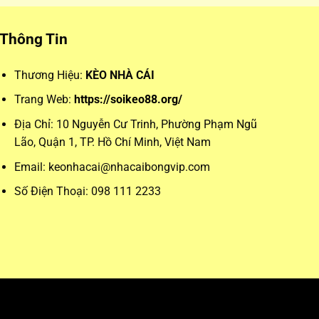
Thông Tin
Thương Hiệu:
KÈO NHÀ CÁI
Trang Web:
https://soikeo88.org/
Địa Chỉ:
10 Nguyễn Cư Trinh, Phường Phạm Ngũ
Lão, Quận 1, TP. Hồ Chí Minh, Việt Nam
Email:
keonhacai@nhacaibongvip.com
Số Điện Thoại: 098 111 2233