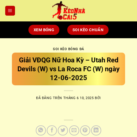
Chuyển
đến
×
nội
dung
XEM BÓNG
SOI KÈO CHUẨN
SOI KÈO BÓNG ĐÁ
Giải VĐQG Nữ Hoa Kỳ – Utah Red
Devils (W) vs La Roca FC (W) ngày
12-06-2025
ĐÃ ĐĂNG TRÊN
THÁNG 6 10, 2025
BỞI