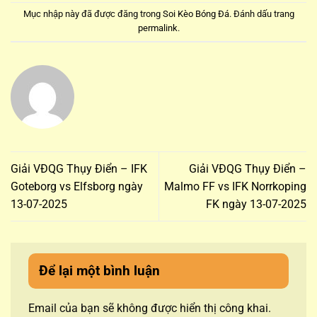
Mục nhập này đã được đăng trong
Soi Kèo Bóng Đá
. Đánh dấu trang
permalink
.
Giải VĐQG Thụy Điển – IFK
Giải VĐQG Thụy Điển –
Goteborg vs Elfsborg ngày
Malmo FF vs IFK Norrkoping
13-07-2025
FK ngày 13-07-2025
Để lại một bình luận
Email của bạn sẽ không được hiển thị công khai.