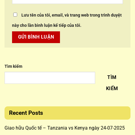
Lưu tên của tôi, email, và trang web trong trình duyệt
này cho lần bình luận kế tiếp của tôi.
Tìm kiếm
TÌM
KIẾM
Recent Posts
Giao hữu Quốc tế – Tanzania vs Kenya ngày 24-07-2025