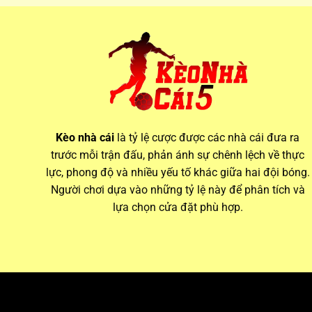
Kèo nhà cái
là tỷ lệ cược được các nhà cái đưa ra
trước mỗi trận đấu, phản ánh sự chênh lệch về thực
lực, phong độ và nhiều yếu tố khác giữa hai đội bóng.
Người chơi dựa vào những tỷ lệ này để phân tích và
lựa chọn cửa đặt phù hợp.