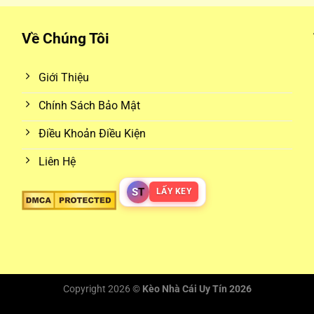
Về Chúng Tôi
Giới Thiệu
Chính Sách Bảo Mật
Điều Khoản Điều Kiện
Liên Hệ
S
T
LẤY KEY
Copyright 2026 ©
Kèo Nhà Cái Uy Tín 2026
₪