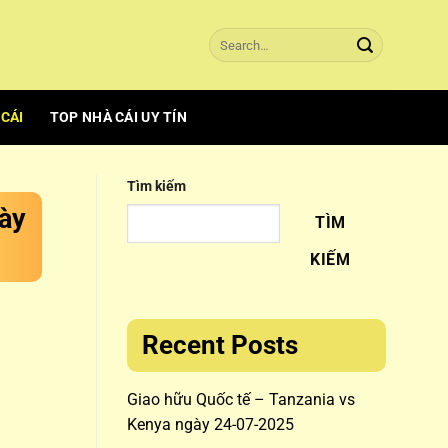
 CÁI
TOP NHÀ CÁI UY TÍN
Tìm kiếm
ày
TÌM
KIẾM
Recent Posts
Giao hữu Quốc tế – Tanzania vs
Kenya ngày 24-07-2025