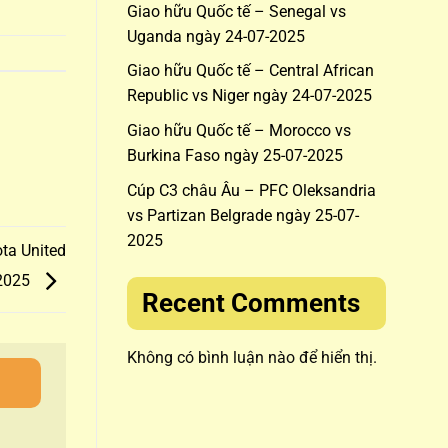
Giao hữu Quốc tế – Senegal vs
Uganda ngày 24-07-2025
Giao hữu Quốc tế – Central African
Republic vs Niger ngày 24-07-2025
Giao hữu Quốc tế – Morocco vs
Burkina Faso ngày 25-07-2025
Cúp C3 châu Âu – PFC Oleksandria
vs Partizan Belgrade ngày 25-07-
2025
ta United
-2025
Recent Comments
Không có bình luận nào để hiển thị.