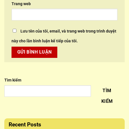
Trang web
Lưu tên của tôi, email, và trang web trong trình duyệt
này cho lần bình luận kế tiếp của tôi.
Tìm kiếm
TÌM
KIẾM
Recent Posts