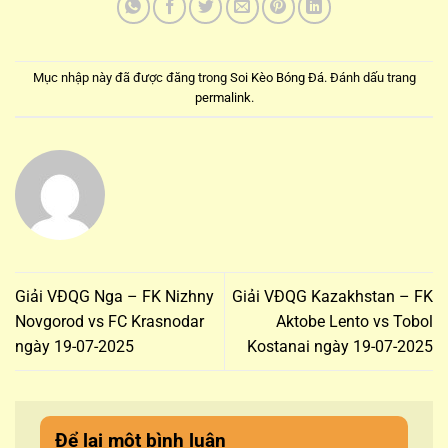
Mục nhập này đã được đăng trong
Soi Kèo Bóng Đá
. Đánh dấu trang
permalink
.
Giải VĐQG Nga – FK Nizhny
Giải VĐQG Kazakhstan – FK
Novgorod vs FC Krasnodar
Aktobe Lento vs Tobol
ngày 19-07-2025
Kostanai ngày 19-07-2025
Để lại một bình luận