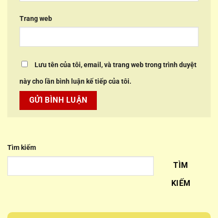
Trang web
Lưu tên của tôi, email, và trang web trong trình duyệt
này cho lần bình luận kế tiếp của tôi.
Tìm kiếm
TÌM
KIẾM