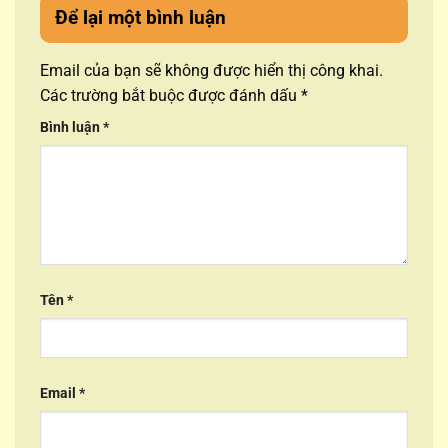
Để lại một bình luận
Email của bạn sẽ không được hiển thị công khai.
Các trường bắt buộc được đánh dấu
*
Bình luận
*
Tên
*
Email
*