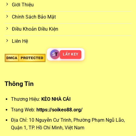
Giới Thiệu
Chính Sách Bảo Mật
Điều Khoản Điều Kiện
Liên Hệ
S
T
LẤY KEY
Thông Tin
Thương Hiệu:
KÈO NHÀ CÁI
Trang Web:
https://soikeo88.org/
Địa Chỉ:
10 Nguyễn Cư Trinh, Phường Phạm Ngũ Lão,
Quận 1, TP. Hồ Chí Minh, Việt Nam