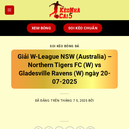
Chuyển
đến
×
nội
dung
XEM BÓNG
SOI KÈO CHUẨN
SOI KÈO BÓNG ĐÁ
Giải W-League NSW (Australia) –
Northern Tigers FC (W) vs
Gladesville Ravens (W) ngày 20-
07-2025
ĐÃ ĐĂNG TRÊN
THÁNG 7 5, 2025
BỞI