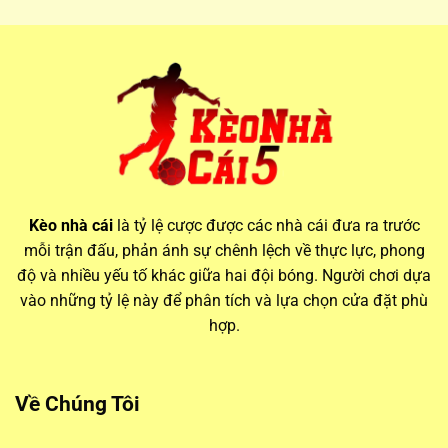
Kèo nhà cái
là tỷ lệ cược được các nhà cái đưa ra trước
mỗi trận đấu, phản ánh sự chênh lệch về thực lực, phong
độ và nhiều yếu tố khác giữa hai đội bóng. Người chơi dựa
vào những tỷ lệ này để phân tích và lựa chọn cửa đặt phù
hợp.
Về Chúng Tôi