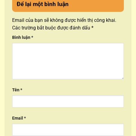
Để lại một bình luận
Email của bạn sẽ không được hiển thị công khai.
Các trường bắt buộc được đánh dấu
*
Bình luận
*
Tên
*
Email
*