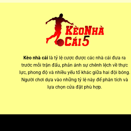
Kèo nhà cái
là tỷ lệ cược được các nhà cái đưa ra
trước mỗi trận đấu, phản ánh sự chênh lệch về thực
lực, phong độ và nhiều yếu tố khác giữa hai đội bóng.
Người chơi dựa vào những tỷ lệ này để phân tích và
lựa chọn cửa đặt phù hợp.