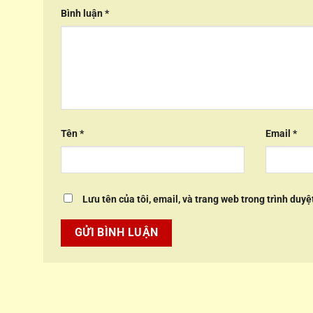
Bình luận
*
Tên
*
Email
*
Lưu tên của tôi, email, và trang web trong trình duyệt