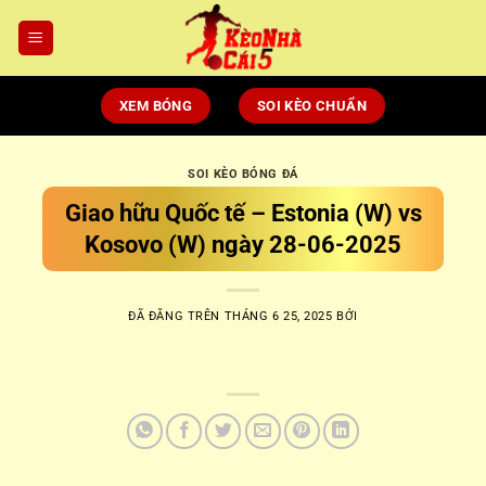
Chuyển
đến
×
nội
dung
XEM BÓNG
SOI KÈO CHUẨN
SOI KÈO BÓNG ĐÁ
Giao hữu Quốc tế – Estonia (W) vs
Kosovo (W) ngày 28-06-2025
ĐÃ ĐĂNG TRÊN
THÁNG 6 25, 2025
BỞI