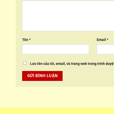
Tên
*
Email
*
Lưu tên của tôi, email, và trang web trong trình duyệt