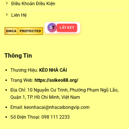
Điều Khoản Điều Kiện
Liên Hệ
S
T
LẤY KEY
Thông Tin
Thương Hiệu:
KÈO NHÀ CÁI
Trang Web:
https://soikeo88.org/
Địa Chỉ:
10 Nguyễn Cư Trinh, Phường Phạm Ngũ Lão,
Quận 1, TP. Hồ Chí Minh, Việt Nam
Email:
keonhacai@nhacaibongvip.com
Số Điện Thoại: 098 111 2233