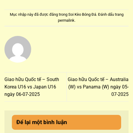
Mục nhập này đã được đăng trong
Soi Kèo Bóng Đá
. Đánh dấu trang
permalink
.
Giao hữu Quốc tế – South
Giao hữu Quốc tế – Australia
Korea U16 vs Japan U16
(W) vs Panama (W) ngày 05-
ngày 06-07-2025
07-2025
Để lại một bình luận