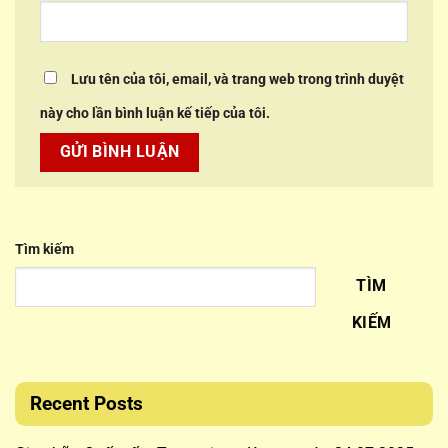
Lưu tên của tôi, email, và trang web trong trình duyệt
này cho lần bình luận kế tiếp của tôi.
Tìm kiếm
TÌM
KIẾM
Recent Posts