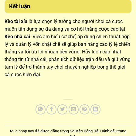
Kết luận
Kèo tài xỉu
là lựa chọn lý tưởng cho người chơi cá cược
muốn tận dụng sự đa dạng và cơ hội thắng cược cao tại
Kèo nhà cái
. Việc am hiểu cơ chế, áp dụng chiến thuật hợp
lý và quản lý vốn chặt chẽ sẽ giúp bạn nâng cao tỷ lệ chiến
thắng và tối ưu lợi nhuận bền vững. Hãy luôn cập nhật
thông tin từ nhà cái, phân tích dữ liệu trận đấu và giữ vững
tâm lý để trở thành tay chơi chuyên nghiệp trong thế giới
cá cược hiện đại.
Mục nhập này đã được đăng trong
Soi Kèo Bóng Đá
. Đánh dấu trang