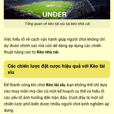
Tổng quan về kèo tài xỉu tại kèo nhà cái
Việc hiểu rõ về cách vận hành giúp người chơi không chỉ
dự đoán chính xác mà còn dễ dàng áp dụng các chiến
thuật nâng cao từ
Kèo nhà cái
.
Các chiến lược đặt cược hiệu quả với Kèo tài
xỉu
Để thành công khi chơi
Kèo tài xỉu
, bạn không thể chỉ dựa
vào may mắn mà cần có một kế hoạch cụ thể và hiểu rõ
các yếu tố ảnh hưởng đến trận đấu. Dưới đây là một số
chiến lược phổ biến được nhiều người chơi kinh nghiệm áp
dụng.