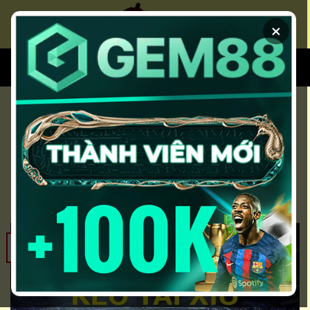
Chuyển
đến
×
nội
dung
XEM BÓNG
SOI KÈO CHUẨN
SOI KÈO BÓNG ĐÁ
Kèo tài xỉu – Chiến lược đặt cược
đỉnh cao tại Kèo nhà cái
ĐÃ ĐĂNG TRÊN
THÁNG 6 4, 2025
BỞI
HI HI
04
Th6