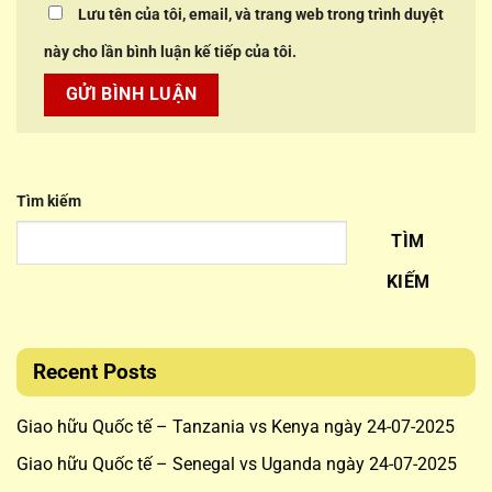
Lưu tên của tôi, email, và trang web trong trình duyệt
này cho lần bình luận kế tiếp của tôi.
Tìm kiếm
TÌM
KIẾM
Recent Posts
Giao hữu Quốc tế – Tanzania vs Kenya ngày 24-07-2025
Giao hữu Quốc tế – Senegal vs Uganda ngày 24-07-2025