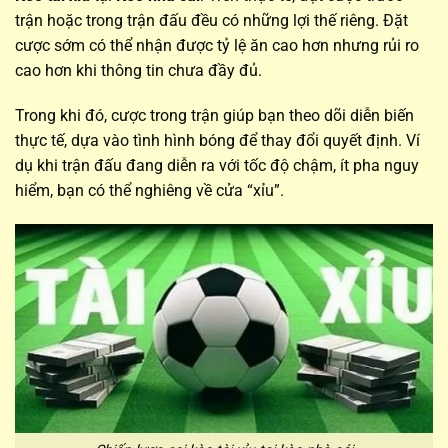
trận hoặc trong trận đấu đều có những lợi thế riêng. Đặt
cược sớm có thể nhận được tỷ lệ ăn cao hơn nhưng rủi ro
cao hơn khi thông tin chưa đầy đủ.
Trong khi đó, cược trong trận giúp bạn theo dõi diễn biến
thực tế, dựa vào tình hình bóng để thay đổi quyết định. Ví
dụ khi trận đấu đang diễn ra với tốc độ chậm, ít pha nguy
hiểm, bạn có thể nghiêng về cửa “xỉu”.