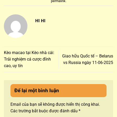
permalink
.
HI HI
Kèo macao tại Kèo nhà cái:
Giao hữu Quốc tế – Belarus
Trải nghiệm cá cược đỉnh
vs Russia ngày 11-06-2025
cao, uy tín
Để lại một bình luận
Email của bạn sẽ không được hiển thị công khai.
Các trường bắt buộc được đánh dấu
*