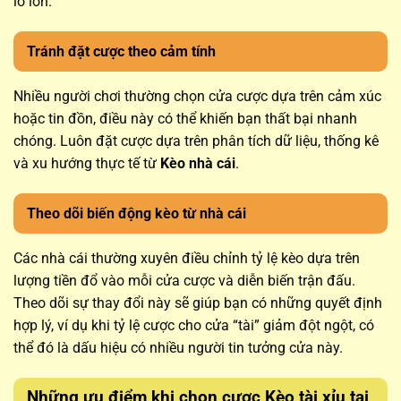
lỗ lớn.
Tránh đặt cược theo cảm tính
Nhiều người chơi thường chọn cửa cược dựa trên cảm xúc
hoặc tin đồn, điều này có thể khiến bạn thất bại nhanh
chóng. Luôn đặt cược dựa trên phân tích dữ liệu, thống kê
và xu hướng thực tế từ
Kèo nhà cái
.
Theo dõi biến động kèo từ nhà cái
Các nhà cái thường xuyên điều chỉnh tỷ lệ kèo dựa trên
lượng tiền đổ vào mỗi cửa cược và diễn biến trận đấu.
Theo dõi sự thay đổi này sẽ giúp bạn có những quyết định
hợp lý, ví dụ khi tỷ lệ cược cho cửa “tài” giảm đột ngột, có
thể đó là dấu hiệu có nhiều người tin tưởng cửa này.
Những ưu điểm khi chọn cược Kèo tài xỉu tại