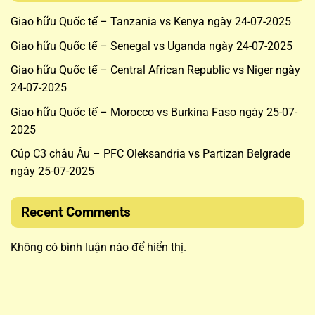
Giao hữu Quốc tế – Tanzania vs Kenya ngày 24-07-2025
Giao hữu Quốc tế – Senegal vs Uganda ngày 24-07-2025
Giao hữu Quốc tế – Central African Republic vs Niger ngày
24-07-2025
Giao hữu Quốc tế – Morocco vs Burkina Faso ngày 25-07-
2025
Cúp C3 châu Âu – PFC Oleksandria vs Partizan Belgrade
ngày 25-07-2025
Recent Comments
Không có bình luận nào để hiển thị.