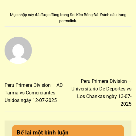
Mục nhập này đã được đăng trong
Soi Kèo Bóng Đá
. Đánh dấu trang
permalink
.
Peru Primera Division –
Peru Primera Division – AD
Universitario De Deportes vs
Tarma vs Comerciantes
Los Chankas ngày 13-07-
Unidos ngày 12-07-2025
2025
Để lại một bình luận