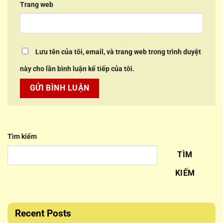
Trang web
Lưu tên của tôi, email, và trang web trong trình duyệt
này cho lần bình luận kế tiếp của tôi.
Tìm kiếm
TÌM
KIẾM
Recent Posts