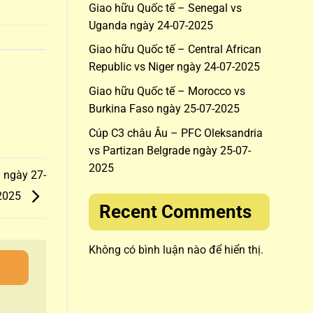
Giao hữu Quốc tế – Senegal vs
Uganda ngày 24-07-2025
Giao hữu Quốc tế – Central African
Republic vs Niger ngày 24-07-2025
Giao hữu Quốc tế – Morocco vs
Burkina Faso ngày 25-07-2025
Cúp C3 châu Âu – PFC Oleksandria
vs Partizan Belgrade ngày 25-07-
2025
l ngày 27-
2025
Recent Comments
Không có bình luận nào để hiển thị.